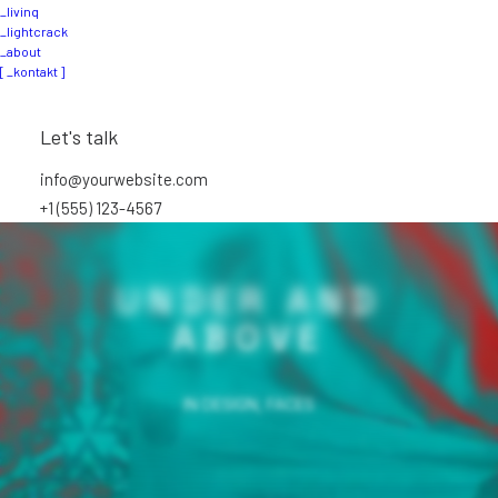
_livinq
_lightcrack
_about
[ _kontakt ]
Let's talk
info@yourwebsite.com
+1 (555) 123-4567
UNDER AND
ABOVE
IN
DESIGN
,
FACES