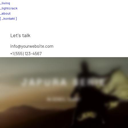
_livinq
_lightcrack
_about
[ _kontakt ]
Let's talk
info@yourwebsite.com
+1 (555) 123-4567
JAPURA SERIE
IN
SERIES
,
CLIENT