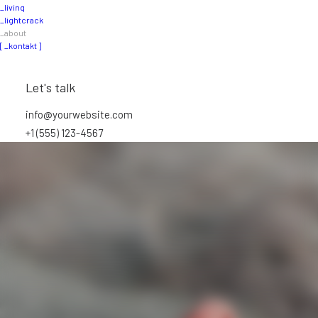
_livinq
_lightcrack
_about
[ _kontakt ]
Let's talk
_about
info@yourwebsite.com
+1 (555) 123-4567