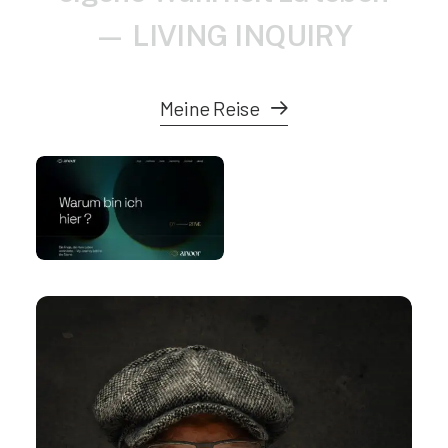
—
L
I
V
I
N
G
I
N
Q
U
I
R
Y
Meine Reise