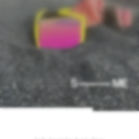
↓
5 ⸻ ME