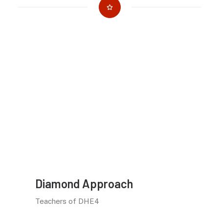
Dankbar :: für einen besonderen
einfühlsamen und wertschätzenden
Umgang und eine Arbeitsatmosphäre, in der
ich mich sicher und gesehen gefühlt habe
und so bleiben durfte wie ich bin.
→
Diamond Approach Europe
Diamond Approach
Teachers of DHE4