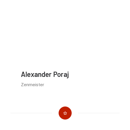
Dankbar :: für seine analytische Denkweise
und die unnachgiebige Art, die meinen
Willen stärkte durchzuhalten und meine
Liebe zum Zazen weckte
→
Benediktushof
Holzkirchen
Alexander Poraj
Zenmeister