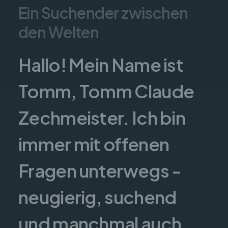
E
i
n
S
u
c
h
e
n
d
e
r
z
w
i
s
c
h
e
n
d
e
n
W
e
l
t
e
n
Hallo! Mein Name ist
Tomm, Tomm Claude
Zechmeister. Ich bin
immer mit offenen
Fragen unterwegs -
neugierig, suchend
und manchmal auch