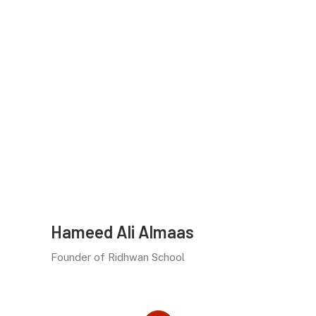
Dankbar :: für seine Lehre und den Weg des
Diamond Approach
. Für seine Hingabe und
Leidenschaft die Wahrheit zu erforschen.
Für das Teilen seines Wissens und seiner
Weisheit, deren Worte immer einen direkten
Zugang in mein Herz finden.
→ The
Ridhwan School
Hameed Ali Almaas
Founder of Ridhwan School