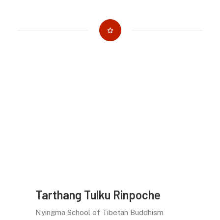
Dankbar :: für die Auflösung von Zeit und
das Erforschen von Raum. Für das
zerreißen meiner ‚Realität‘ und der
Möglichkeit die Dynamik der Existenz zu
verstehen.
→
Nyingma Institute
Tarthang Tulku Rinpoche
Nyingma School of Tibetan Buddhism