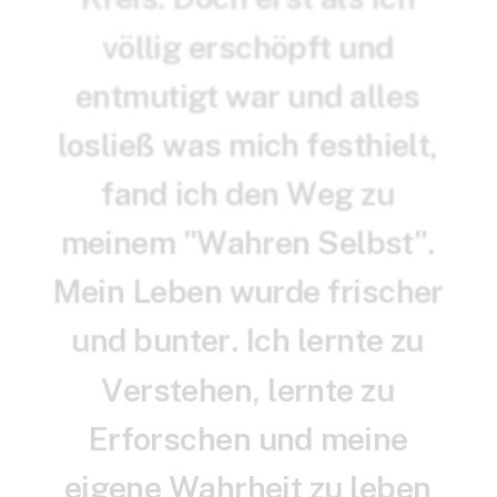
v
ö
l
l
i
g
e
r
s
c
h
ö
p
f
t
u
n
d
e
n
t
m
u
t
i
g
t
w
a
r
u
n
d
a
l
l
e
s
l
o
s
l
i
e
ß
w
a
s
m
i
c
h
f
e
s
t
h
i
e
l
t
,
f
a
n
d
i
c
h
d
e
n
W
e
g
z
u
m
e
i
n
e
m
"
W
a
h
r
e
n
S
e
l
b
s
t
"
.
M
e
i
n
L
e
b
e
n
w
u
r
d
e
f
r
i
s
c
h
e
r
u
n
d
b
u
n
t
e
r
.
I
c
h
l
e
r
n
t
e
z
u
V
e
r
s
t
e
h
e
n
,
l
e
r
n
t
e
z
u
E
r
f
o
r
s
c
h
e
n
u
n
d
m
e
i
n
e
e
i
g
e
n
e
W
a
h
r
h
e
i
t
z
u
l
e
b
e
n