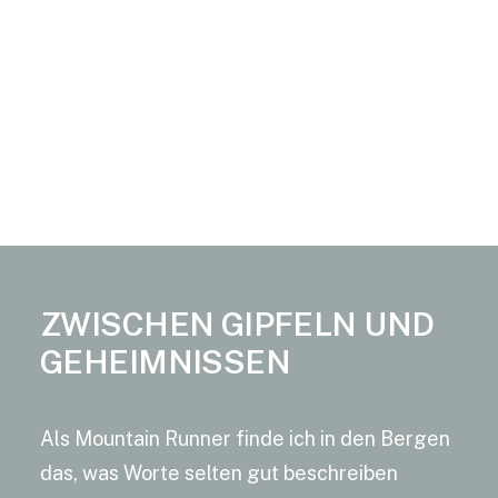
Diese Reise führe ich bis heute
fort, nur dass die äußeren Gipfel
immer mehr zu inneren werden.
ZWISCHEN
GIPFELN
UND
GEHEIMNISSEN
Als Mountain Runner finde ich in den Bergen
das, was Worte selten gut beschreiben