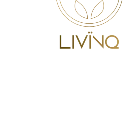
Ich erforsche die
Wahrheit
jeden
Tag, jeden Augenblick. Ich lerne
sie zu
verstehen
und zu lieben,
bis sie mich ganz erfüllt. Ich
versuche sie jeden Moment
wahrzunehmen
, um ihr Ausdruck
von Freude und
Frieden
zu sein.