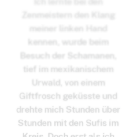
I
c
h
l
e
r
n
t
e
b
e
i
d
e
n
Z
e
n
m
e
i
s
t
e
r
n
d
e
n
K
l
a
n
g
m
e
i
n
e
r
l
i
n
k
e
n
H
a
n
d
k
e
n
n
e
n
,
w
u
r
d
e
b
e
i
m
B
e
s
u
c
h
d
e
r
S
c
h
a
m
a
n
e
n
,
t
i
e
f
i
m
m
e
x
i
k
a
n
i
s
c
h
e
m
U
r
w
a
l
d
,
v
o
n
e
i
n
e
m
G
i
f
t
f
r
o
s
c
h
g
e
k
ü
s
s
t
e
u
n
d
d
r
e
h
t
e
m
i
c
h
S
t
u
n
d
e
n
ü
b
e
r
S
t
u
n
d
e
n
m
i
t
d
e
n
S
u
f
i
s
i
m
K
r
e
i
s
.
D
o
c
h
e
r
s
t
a
l
s
i
c
h